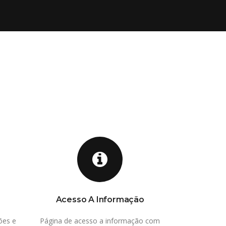
Acesso A Informação
L
ões e
Página de acesso a informação com
Organize publ