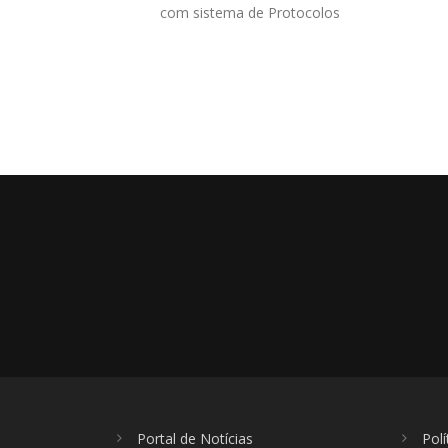
ntos, galerias e
com sistema de Protocolos
es.
Portal de Notícias
Polí