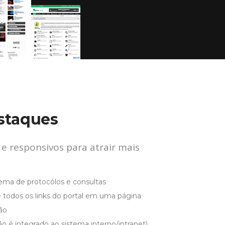
estaques
e responsivos para atrair mais
ema de protocólos e consultas
e todos os links do portal em uma página
ão
o é integrado ao sistema interno/intranet)