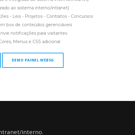
egrado ao sistema interno/intranet)
ções - Leis - Projetos - Contratos - Concursos
m box de conteúdos gerenciáveis
nvie notificações para visitantes
ores, Menus e CSS adicional
DEMO PAINEL WEBSG
ntranet/interno.