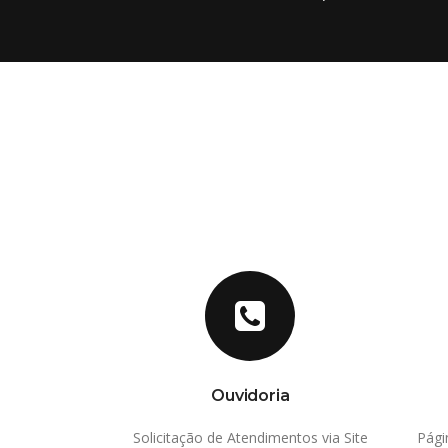
s
Ouvidoria
leto, gerencie
Solicitação de Atendimentos via Site
Pági