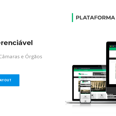
erenciável
 Câmaras e Órgãos
LAYOUT