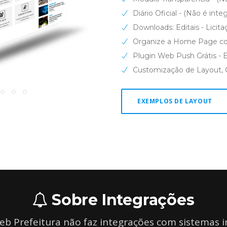
Diário Oficial - (Não é int
Downloads: Editais - Licita
Organize a Home Page co
Plugin Web Push Grátis - E
Customização de Layout, C
EXEMPLOS DE LAYOUT
Sobre Integrações
b Prefeitura não faz integrações com sistemas i